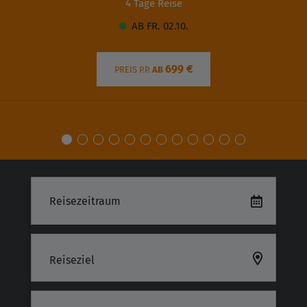
4 Tage Reise
AB FR. 02.10.
699 €
PREIS P.P.
AB
Reiseziel