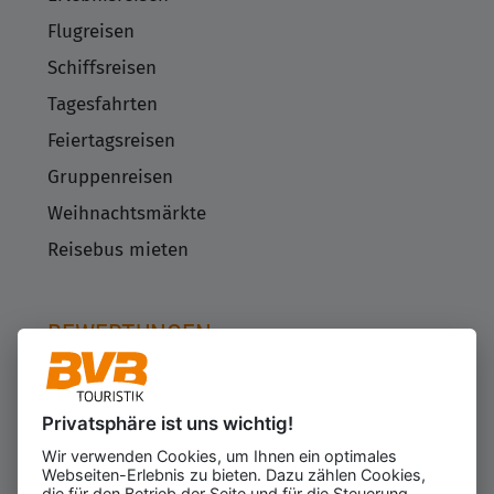
Flugreisen
Schiffsreisen
Tagesfahrten
Feiertagsreisen
Gruppenreisen
Weihnachtsmärkte
Reisebus mieten
BEWERTUNGEN
Privatsphäre ist uns wichtig!
Kundenbewertungen
623
Wir verwenden Cookies, um Ihnen ein optimales
für den Veranstalter
Webseiten-Erlebnis zu bieten. Dazu zählen Cookies,
Gesamtbewertung
die für den Betrieb der Seite und für die Steuerung