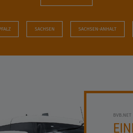
PFALZ
SACHSEN
SACHSEN-ANHALT
BVB.NET
EIN