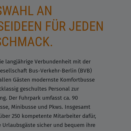
AHL AN R
EIDEEN FÜR JEDEN G
CHMACK.
ie langjährige Verbundenheit mit der
esellschaft Bus-Verkehr-Berlin (BVB)
allen Gästen modernste Komfortbusse
tklassig geschultes Personal zur
ng. Der Fuhrpark umfasst ca. 90
se, Minibusse und Pkws. Insgesamt
über 250 kompetente Mitarbeiter dafür,
e Urlaubsgäste sicher und bequem ihre