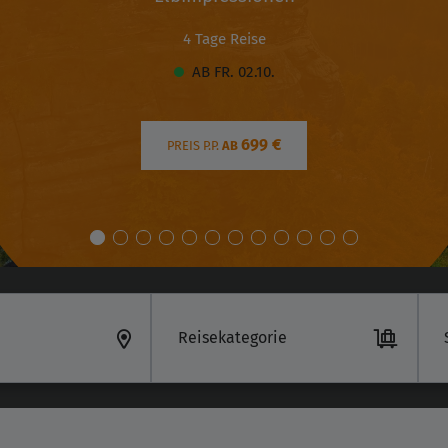
4 Tage Reise
AB FR. 02.10.
699 €
PREIS P.P.
AB
Reisekategorie