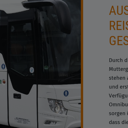
USW
EIS
ES
Durch d
Mutterg
stehen 
und ers
Verfügu
Omnibus
sorgen 
dass di