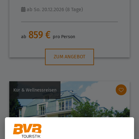
ab So. 20.12.2026 (8 Tage)
859 €
ab
pro Person
ZUM ANGEBOT
Kur & Wellnessreisen