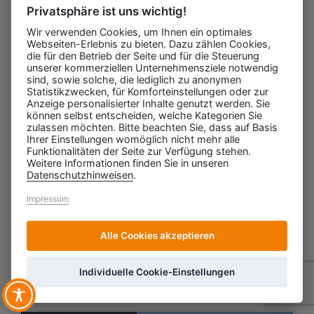
Privatsphäre ist uns wichtig!
Wir verwenden Cookies, um Ihnen ein optimales
Webseiten-Erlebnis zu bieten. Dazu zählen Cookies,
die für den Betrieb der Seite und für die Steuerung
unserer kommerziellen Unternehmensziele notwendig
SWINEMÜNDE
sind, sowie solche, die lediglich zu anonymen
VILLA WODNIK
Statistikzwecken, für Komforteinstellungen oder zur
Anzeige personalisierter Inhalte genutzt werden. Sie
können selbst entscheiden, welche Kategorien Sie
Swinemünde - Festtage
zulassen möchten. Bitte beachten Sie, dass auf Basis
Ihrer Einstellungen womöglich nicht mehr alle
ab So. 20.12.2026 (8 Tage)
Funktionalitäten der Seite zur Verfügung stehen.
Weitere Informationen finden Sie in unseren
Datenschutzhinweisen
.
849 €
Impressum
ab
pro Person
Alle Cookies akzeptieren
ZUM ANGEBOT
Individuelle Cookie-Einstellungen