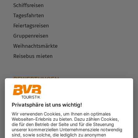
Schiffsreisen
Tagesfahrten
Feiertagsreisen
Gruppenreisen
Weihnachtsmärkte
Reisebus mieten
BEWERTUNGEN
Privatsphäre ist uns wichtig!
Kundenbewertungen
623
Wir verwenden Cookies, um Ihnen ein optimales
für den Veranstalter
Webseiten-Erlebnis zu bieten. Dazu zählen Cookies,
Gesamtbewertung
die für den Betrieb der Seite und für die Steuerung
4.43
von 5.00
unserer kommerziellen Unternehmensziele notwendig
Weiterempfehlung
sind, sowie solche, die lediglich zu anonymen