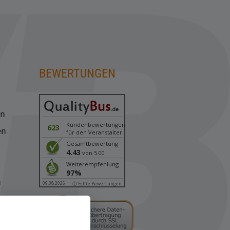
BEWERTUNGEN
en
Kundenbewertungen
623
en
für den Veranstalter
Gesamtbewertung
4.43
von 5.00
n
Weiterempfehlung
97%
n
09.08.2026
ⓘ Echte Bewertungen
sen
en