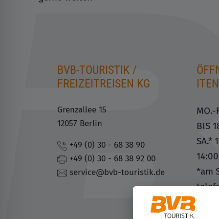
BVB-TOURISTIK /
ÖFF
FREIZEITREISEN KG
ITE
Grenzallee 15
MO.-F
12057 Berlin
BIS 
SA.* 
+49 (0) 30 - 68 38 90
14:0
+49 (0) 30 - 68 38 92 00
*am S
service@bvb-touristik.de
telef
FOLG