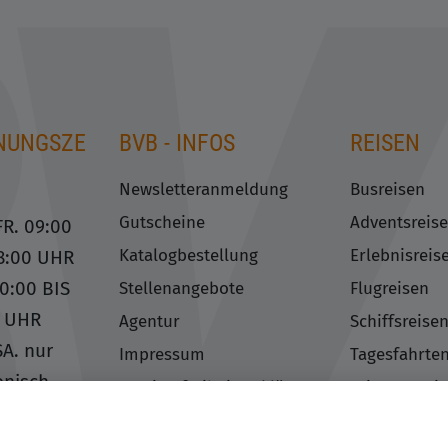
NUNGSZE
BVB - INFOS
REISEN
N
Newsletteranmeldung
Busreisen
Gutscheine
Adventsreis
R. 09:00
Katalogbestellung
Erlebnisreis
18:00 UHR
10:00 BIS
Stellenangebote
Flugreisen
0 UHR
Agentur
Schiffsreise
A. nur
Impressum
Tagesfahrte
onisch
Barrierefreiheitserklärung
Feiertagsrei
Datenschutzerklärung
Gruppenreis
EN SIE