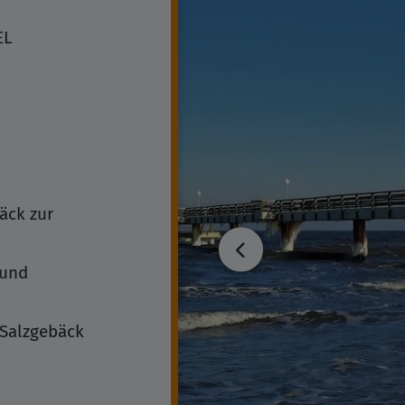
EL
äck zur
 und
 Salzgebäck