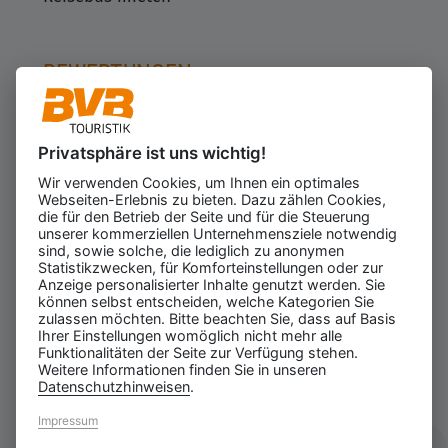
BEWERTUNGEN
Privatsphäre ist uns wichtig!
Kundenbewertungen
623
Wir verwenden Cookies, um Ihnen ein optimales
für den Veranstalter
Webseiten-Erlebnis zu bieten. Dazu zählen Cookies,
Gesamtbewertung
die für den Betrieb der Seite und für die Steuerung
4.43
von 5.00
unserer kommerziellen Unternehmensziele notwendig
Weiterempfehlung
sind, sowie solche, die lediglich zu anonymen
97%
Statistikzwecken, für Komforteinstellungen oder zur
Anzeige personalisierter Inhalte genutzt werden. Sie
08.08.2026
ⓘ Echte Bewertungen
können selbst entscheiden, welche Kategorien Sie
zulassen möchten. Bitte beachten Sie, dass auf Basis
Ihrer Einstellungen womöglich nicht mehr alle
Funktionalitäten der Seite zur Verfügung stehen.
Weitere Informationen finden Sie in unseren
Datenschutzhinweisen
.
Impressum