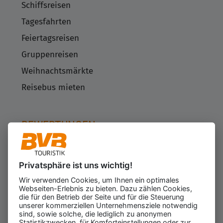
Schiffsreisen
Tagesfahrten
Feiertagsreisen
Gruppenreisen
Weihnachtsmärkte
Reisebus mieten
BEWERTUNGEN
Privatsphäre ist uns wichtig!
Kundenbewertungen
623
Wir verwenden Cookies, um Ihnen ein optimales
für den Veranstalter
Webseiten-Erlebnis zu bieten. Dazu zählen Cookies,
Gesamtbewertung
die für den Betrieb der Seite und für die Steuerung
4.43
von 5.00
unserer kommerziellen Unternehmensziele notwendig
Weiterempfehlung
sind, sowie solche, die lediglich zu anonymen
97%
Statistikzwecken, für Komforteinstellungen oder zur