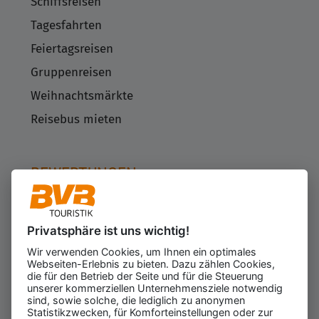
Schiffsreisen
Tagesfahrten
Feiertagsreisen
Gruppenreisen
Weihnachtsmärkte
Reisebus mieten
BEWERTUNGEN
Privatsphäre ist uns wichtig!
Kundenbewertungen
623
Wir verwenden Cookies, um Ihnen ein optimales
für den Veranstalter
Webseiten-Erlebnis zu bieten. Dazu zählen Cookies,
Gesamtbewertung
die für den Betrieb der Seite und für die Steuerung
4.43
von 5.00
unserer kommerziellen Unternehmensziele notwendig
Weiterempfehlung
sind, sowie solche, die lediglich zu anonymen
97%
Statistikzwecken, für Komforteinstellungen oder zur