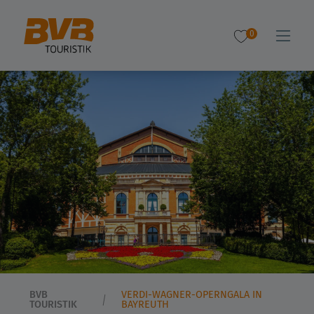
0
BVB
VERDI-WAGNER-OPERNGALA IN
TOURISTIK
BAYREUTH