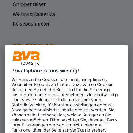
Gruppenreisen
Weihnachtsmärkte
Reisebus mieten
BEWERTUNGEN
Privatsphäre ist uns wichtig!
Kundenbewertungen
623
Wir verwenden Cookies, um Ihnen ein optimales
für den Veranstalter
Webseiten-Erlebnis zu bieten. Dazu zählen Cookies,
Gesamtbewertung
die für den Betrieb der Seite und für die Steuerung
4.43
von 5.00
unserer kommerziellen Unternehmensziele notwendig
Weiterempfehlung
sind, sowie solche, die lediglich zu anonymen
97%
Statistikzwecken, für Komforteinstellungen oder zur
Anzeige personalisierter Inhalte genutzt werden. Sie
07.08.2026
ⓘ Echte Bewertungen
können selbst entscheiden, welche Kategorien Sie
zulassen möchten. Bitte beachten Sie, dass auf Basis
Ihrer Einstellungen womöglich nicht mehr alle
Funktionalitäten der Seite zur Verfügung stehen.