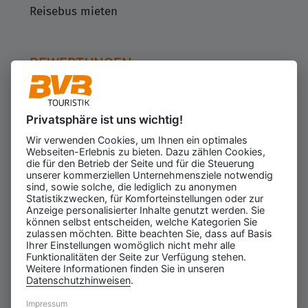
Reisebus mieten
BEWERTUNGEN
Privatsphäre ist uns wichtig!
Kundenbewertungen
623
Wir verwenden Cookies, um Ihnen ein optimales
für den Veranstalter
Webseiten-Erlebnis zu bieten. Dazu zählen Cookies,
Gesamtbewertung
die für den Betrieb der Seite und für die Steuerung
4.43
von 5.00
unserer kommerziellen Unternehmensziele notwendig
Weiterempfehlung
sind, sowie solche, die lediglich zu anonymen
97%
Statistikzwecken, für Komforteinstellungen oder zur
Anzeige personalisierter Inhalte genutzt werden. Sie
09.08.2026
ⓘ Echte Bewertungen
können selbst entscheiden, welche Kategorien Sie
zulassen möchten. Bitte beachten Sie, dass auf Basis
Ihrer Einstellungen womöglich nicht mehr alle
Funktionalitäten der Seite zur Verfügung stehen.
Weitere Informationen finden Sie in unseren
Datenschutzhinweisen
.
Impressum