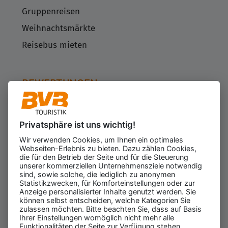
Gruppenreisen
Weihnachtsmärkte
Reisebus mieten
BEWERTUNGEN
Privatsphäre ist uns wichtig!
Kundenbewertungen
623
Wir verwenden Cookies, um Ihnen ein optimales
für den Veranstalter
Webseiten-Erlebnis zu bieten. Dazu zählen Cookies,
Gesamtbewertung
die für den Betrieb der Seite und für die Steuerung
4.43
von 5.00
unserer kommerziellen Unternehmensziele notwendig
Weiterempfehlung
sind, sowie solche, die lediglich zu anonymen
97%
Statistikzwecken, für Komforteinstellungen oder zur
Anzeige personalisierter Inhalte genutzt werden. Sie
07.08.2026
ⓘ Echte Bewertungen
können selbst entscheiden, welche Kategorien Sie
zulassen möchten. Bitte beachten Sie, dass auf Basis
Ihrer Einstellungen womöglich nicht mehr alle
Funktionalitäten der Seite zur Verfügung stehen.