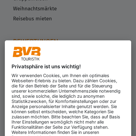
Weihnachtsmärkte
Reisebus mieten
BEWERTUNGEN
Privatsphäre ist uns wichtig!
Kundenbewertungen
623
Wir verwenden Cookies, um Ihnen ein optimales
für den Veranstalter
Webseiten-Erlebnis zu bieten. Dazu zählen Cookies,
Gesamtbewertung
die für den Betrieb der Seite und für die Steuerung
4.43
von 5.00
unserer kommerziellen Unternehmensziele notwendig
Weiterempfehlung
sind, sowie solche, die lediglich zu anonymen
97%
Statistikzwecken, für Komforteinstellungen oder zur
Anzeige personalisierter Inhalte genutzt werden. Sie
08.08.2026
ⓘ Echte Bewertungen
können selbst entscheiden, welche Kategorien Sie
zulassen möchten. Bitte beachten Sie, dass auf Basis
Ihrer Einstellungen womöglich nicht mehr alle
Funktionalitäten der Seite zur Verfügung stehen.
Weitere Informationen finden Sie in unseren