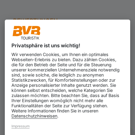
BEWERTUNGEN
Privatsphäre ist uns wichtig!
Kundenbewertungen
623
Wir verwenden Cookies, um Ihnen ein optimales
für den Veranstalter
Webseiten-Erlebnis zu bieten. Dazu zählen Cookies,
Gesamtbewertung
die für den Betrieb der Seite und für die Steuerung
4.43
von 5.00
unserer kommerziellen Unternehmensziele notwendig
Weiterempfehlung
sind, sowie solche, die lediglich zu anonymen
97%
Statistikzwecken, für Komforteinstellungen oder zur
Anzeige personalisierter Inhalte genutzt werden. Sie
06.08.2026
ⓘ Echte Bewertungen
können selbst entscheiden, welche Kategorien Sie
zulassen möchten. Bitte beachten Sie, dass auf Basis
Ihrer Einstellungen womöglich nicht mehr alle
Funktionalitäten der Seite zur Verfügung stehen.
Weitere Informationen finden Sie in unseren
Datenschutzhinweisen
.
Impressum