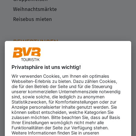
Weihnachtsmärkte
Reisebus mieten
BEWERTUNGEN
Privatsphäre ist uns wichtig!
Kundenbewertungen
623
Wir verwenden Cookies, um Ihnen ein optimales
für den Veranstalter
Webseiten-Erlebnis zu bieten. Dazu zählen Cookies,
Gesamtbewertung
die für den Betrieb der Seite und für die Steuerung
4.43
von 5.00
unserer kommerziellen Unternehmensziele notwendig
Weiterempfehlung
sind, sowie solche, die lediglich zu anonymen
97%
Statistikzwecken, für Komforteinstellungen oder zur
Anzeige personalisierter Inhalte genutzt werden. Sie
07.08.2026
ⓘ Echte Bewertungen
können selbst entscheiden, welche Kategorien Sie
zulassen möchten. Bitte beachten Sie, dass auf Basis
Ihrer Einstellungen womöglich nicht mehr alle
Funktionalitäten der Seite zur Verfügung stehen.
Weitere Informationen finden Sie in unseren