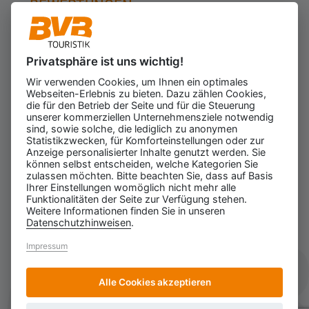
BEWERTUNGEN
Privatsphäre ist uns wichtig!
Kundenbewertungen
623
Wir verwenden Cookies, um Ihnen ein optimales
für den Veranstalter
Webseiten-Erlebnis zu bieten. Dazu zählen Cookies,
Gesamtbewertung
die für den Betrieb der Seite und für die Steuerung
4.43
von 5.00
unserer kommerziellen Unternehmensziele notwendig
Weiterempfehlung
sind, sowie solche, die lediglich zu anonymen
97%
Statistikzwecken, für Komforteinstellungen oder zur
Anzeige personalisierter Inhalte genutzt werden. Sie
07.08.2026
ⓘ Echte Bewertungen
können selbst entscheiden, welche Kategorien Sie
zulassen möchten. Bitte beachten Sie, dass auf Basis
Ihrer Einstellungen womöglich nicht mehr alle
Funktionalitäten der Seite zur Verfügung stehen.
Weitere Informationen finden Sie in unseren
Datenschutzhinweisen
.
Impressum
Alle Cookies akzeptieren