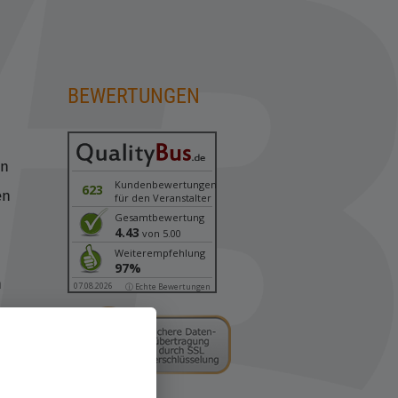
BEWERTUNGEN
en
Kundenbewertungen
623
en
für den Veranstalter
Gesamtbewertung
4.43
von 5.00
n
Weiterempfehlung
97%
n
07.08.2026
ⓘ Echte Bewertungen
sen
en
märkte