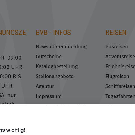
NUNGSZE
BVB - INFOS
REISEN
N
Newsletteranmeldung
Busreisen
Gutscheine
Adventsreis
R. 09:00
Katalogbestellung
Erlebnisreis
18:00 UHR
10:00 BIS
Stellenangebote
Flugreisen
0 UHR
Agentur
Schiffsreise
A. nur
Impressum
Tagesfahrte
onisch
Barrierefreiheitserklärung
Feiertagsrei
Datenschutzerklärung
Gruppenreis
EN SIE
ARB
Weihnachts
ns wichtig!