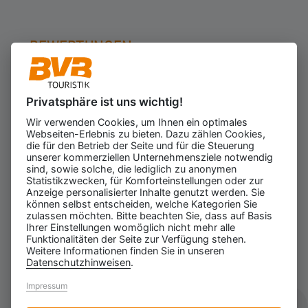
BEWERTUNGEN
Privatsphäre ist uns wichtig!
Kundenbewertungen
623
Wir verwenden Cookies, um Ihnen ein optimales
für den Veranstalter
Webseiten-Erlebnis zu bieten. Dazu zählen Cookies,
Gesamtbewertung
die für den Betrieb der Seite und für die Steuerung
4.43
von 5.00
unserer kommerziellen Unternehmensziele notwendig
Weiterempfehlung
sind, sowie solche, die lediglich zu anonymen
97%
Statistikzwecken, für Komforteinstellungen oder zur
Anzeige personalisierter Inhalte genutzt werden. Sie
08.08.2026
ⓘ Echte Bewertungen
können selbst entscheiden, welche Kategorien Sie
zulassen möchten. Bitte beachten Sie, dass auf Basis
Ihrer Einstellungen womöglich nicht mehr alle
Funktionalitäten der Seite zur Verfügung stehen.
Weitere Informationen finden Sie in unseren
Datenschutzhinweisen
.
Impressum