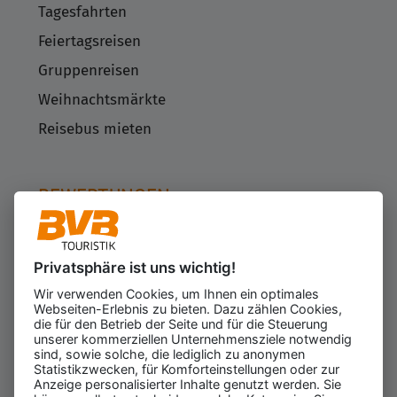
Tagesfahrten
Feiertagsreisen
Gruppenreisen
Weihnachtsmärkte
Reisebus mieten
BEWERTUNGEN
Privatsphäre ist uns wichtig!
Kundenbewertungen
623
Wir verwenden Cookies, um Ihnen ein optimales
für den Veranstalter
Webseiten-Erlebnis zu bieten. Dazu zählen Cookies,
Gesamtbewertung
die für den Betrieb der Seite und für die Steuerung
4.43
von 5.00
unserer kommerziellen Unternehmensziele notwendig
Weiterempfehlung
sind, sowie solche, die lediglich zu anonymen
97%
Statistikzwecken, für Komforteinstellungen oder zur
Anzeige personalisierter Inhalte genutzt werden. Sie
10.08.2026
ⓘ Echte Bewertungen