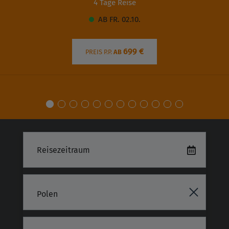
4 Tage Reise
AB FR. 02.10.
699 €
PREIS P.P.
AB
Polen