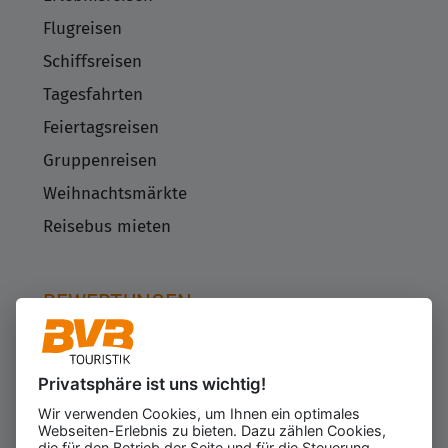
Flugreisen
Schiffsreisen
Tagesfahrten
Feiertagsreisen
Gruppenreisen
Weihnachtsmärkte
Reisebus mieten
BEWERTUNGEN
Privatsphäre ist uns wichtig!
Kundenbewertungen
623
Wir verwenden Cookies, um Ihnen ein optimales
für den Veranstalter
Webseiten-Erlebnis zu bieten. Dazu zählen Cookies,
Gesamtbewertung
die für den Betrieb der Seite und für die Steuerung