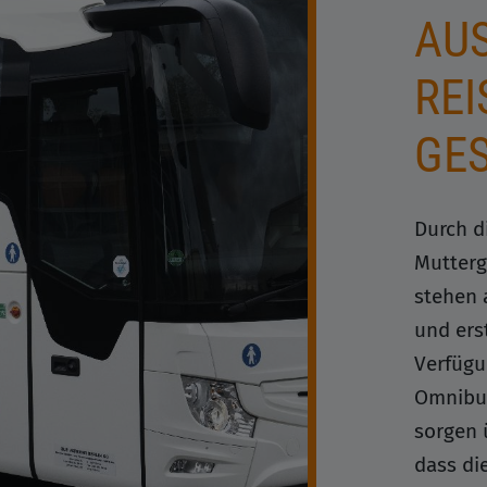
USW
EIS
ES
Durch d
Mutterg
stehen 
und ers
Verfügu
Omnibus
sorgen 
dass di