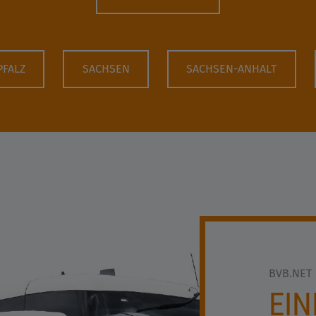
PFALZ
SACHSEN
SACHSEN-ANHALT
BVB.NET
EIN