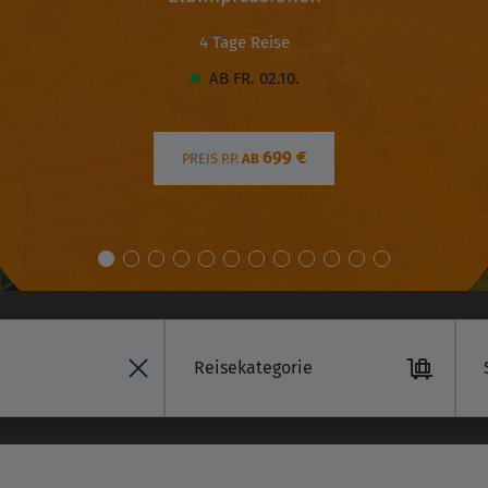
4 Tage Reise
AB FR. 02.10.
699 €
PREIS P.P.
AB
Reisekategorie