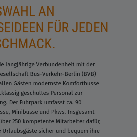
AHL AN R
EIDEEN FÜR JEDEN G
CHMACK.
ie langjährige Verbundenheit mit der
esellschaft Bus-Verkehr-Berlin (BVB)
allen Gästen modernste Komfortbusse
tklassig geschultes Personal zur
ng. Der Fuhrpark umfasst ca. 90
se, Minibusse und Pkws. Insgesamt
über 250 kompetente Mitarbeiter dafür,
e Urlaubsgäste sicher und bequem ihre