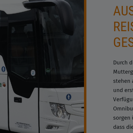
USW
EIS
ES
Durch d
Mutterg
stehen 
und ers
Verfügu
Omnibus
sorgen 
dass di