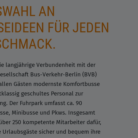
AHL AN R
EIDEEN FÜR JEDEN G
CHMACK.
ie langjährige Verbundenheit mit der
esellschaft Bus-Verkehr-Berlin (BVB)
allen Gästen modernste Komfortbusse
tklassig geschultes Personal zur
ng. Der Fuhrpark umfasst ca. 90
se, Minibusse und Pkws. Insgesamt
über 250 kompetente Mitarbeiter dafür,
e Urlaubsgäste sicher und bequem ihre