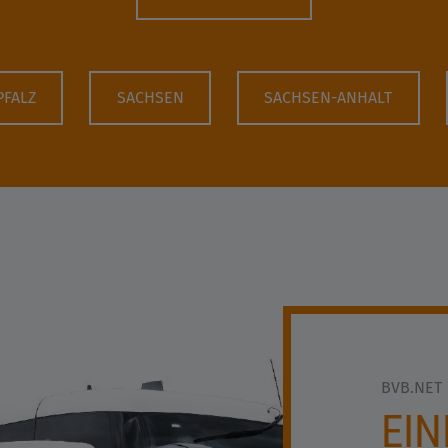
PFALZ
SACHSEN
SACHSEN-ANHALT
BVB.NET
EIN