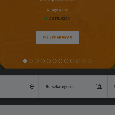
4 Tage Reise
AB FR. 02.10.
699 €
PREIS P.P.
AB
Reisekategorie