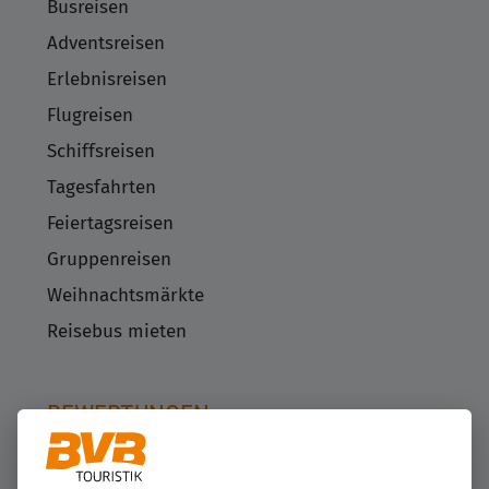
Busreisen
Adventsreisen
Erlebnisreisen
Flugreisen
Schiffsreisen
Tagesfahrten
Feiertagsreisen
Gruppenreisen
Weihnachtsmärkte
Reisebus mieten
BEWERTUNGEN