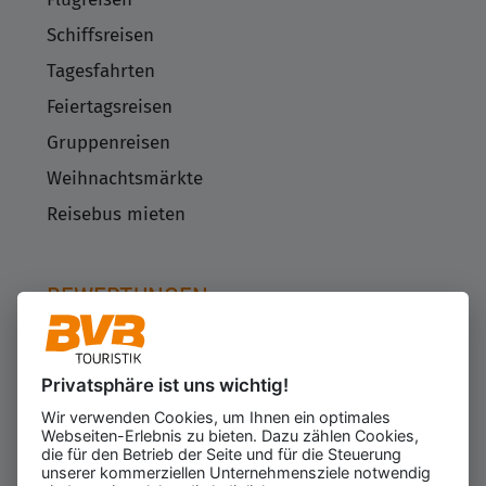
Schiffsreisen
Tagesfahrten
Feiertagsreisen
Gruppenreisen
Weihnachtsmärkte
Reisebus mieten
BEWERTUNGEN
Privatsphäre ist uns wichtig!
Kundenbewertungen
623
Wir verwenden Cookies, um Ihnen ein optimales
für den Veranstalter
Webseiten-Erlebnis zu bieten. Dazu zählen Cookies,
Gesamtbewertung
die für den Betrieb der Seite und für die Steuerung
4.43
von 5.00
unserer kommerziellen Unternehmensziele notwendig